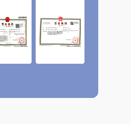
品
自有品
正规可
了