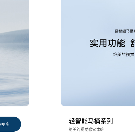
轻智能马桶系列
解更多
绝美的视觉感官体验